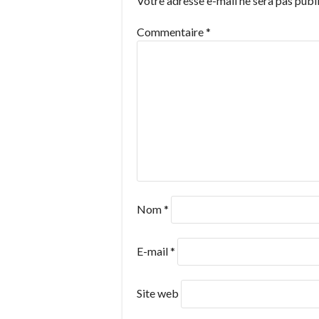
Votre adresse e-mail ne sera pas publi
ARTICLES
Commentaire
*
Nom
*
E-mail
*
Site web