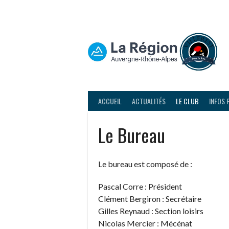
Aller
au
contenu
ACCUEIL
ACTUALITÉS
LE CLUB
INFOS 
Le Bureau
Le bureau est composé de :
Pascal Corre : Président
Clément Bergiron : Secrétaire
Gilles Reynaud : Section loisirs
Nicolas Mercier : Mécénat