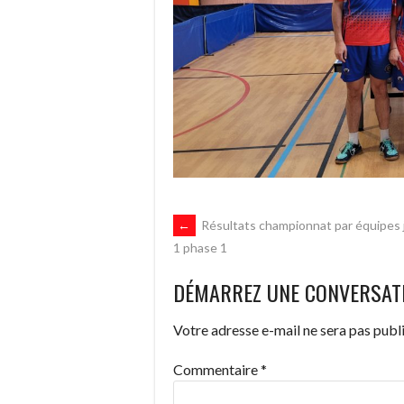
NAVIGATION
←
Résultats championnat par équipes
1 phase 1
DES
DÉMARREZ UNE CONVERSAT
ARTICLES
Votre adresse e-mail ne sera pas publi
Commentaire
*