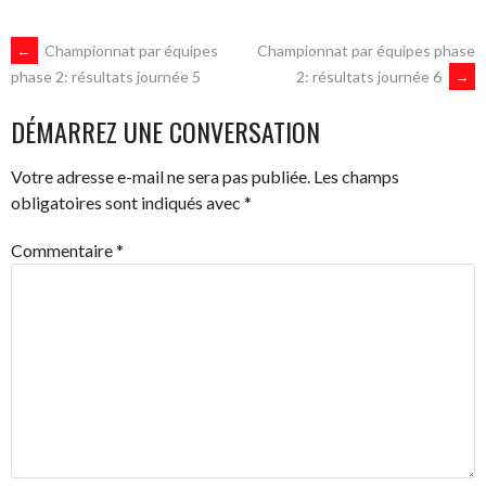
NAVIGATION
←
Championnat par équipes
Championnat par équipes phase
2: résultats journée 6
→
phase 2: résultats journée 5
DES
DÉMARREZ UNE CONVERSATION
ARTICLES
Votre adresse e-mail ne sera pas publiée.
Les champs
obligatoires sont indiqués avec
*
Commentaire
*