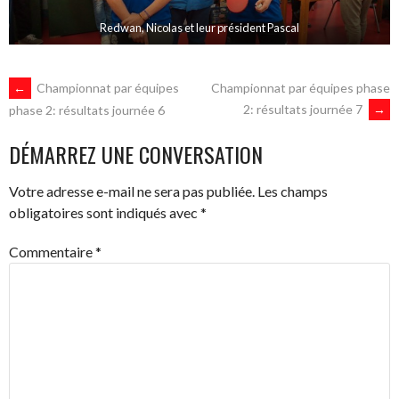
Redwan, Nicolas et leur président Pascal
NAVIGATION
←
Championnat par équipes
Championnat par équipes phase
2: résultats journée 7
→
phase 2: résultats journée 6
DES
DÉMARREZ UNE CONVERSATION
ARTICLES
Votre adresse e-mail ne sera pas publiée.
Les champs
obligatoires sont indiqués avec
*
Commentaire
*