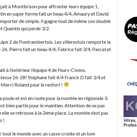
laçait à Montbrison pour affronter leurs équipe 1,
tin en super forme fait un beau 4/4, Amaury et David
remporter de simple. Il gagne tout de même son double
t Quentin qui perde 3/2.
équipe 2 de Pontrambertois. Les villerestois remporte la
-26. Pierre fait un beau 4/4, Fabrice fait 3/4, Pascal et
t à l’extérieur l’équipe 4 de Feurs-Civens.
stesse 26-28! Stéphane fait 4/4 Franck D fait 3/4 et
 Merci Roland pour le renfort !
sa poule et est en route pour la montée en régionale 3.
est bien partie pour le maintien. Attention de ne pas
 à elle se retrouve à la 2ème place. La montée n’est pas
s !
ur tout le monde avec un casse croûte et un bon