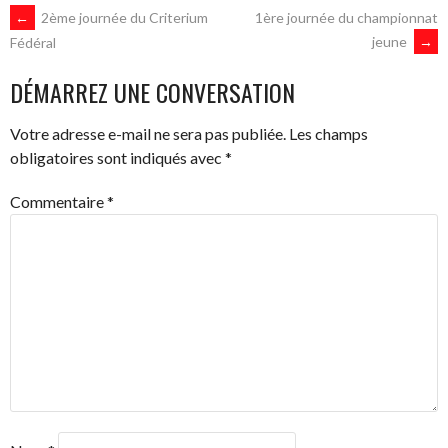
NAVIGATION
←
2ème journée du Criterium
1ère journée du championnat
jeune
→
Fédéral
DES
DÉMARREZ UNE CONVERSATION
ARTICLES
Votre adresse e-mail ne sera pas publiée.
Les champs
obligatoires sont indiqués avec
*
Commentaire
*