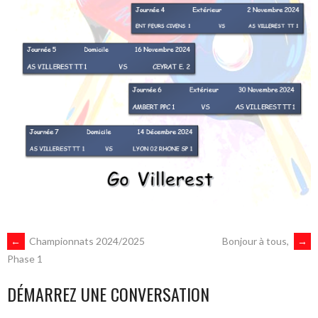
NAVIGATION
←
Championnats 2024/2025
Bonjour à tous,
→
Phase 1
DES
DÉMARREZ UNE CONVERSATION