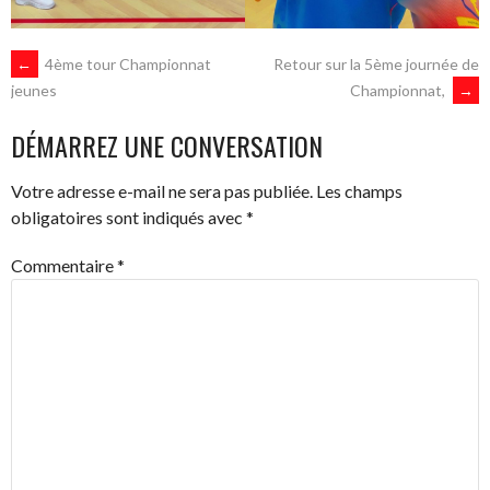
NAVIGATION
←
4ème tour Championnat
Retour sur la 5ème journée de
Championnat,
→
jeunes
DES
DÉMARREZ UNE CONVERSATION
ARTICLES
Votre adresse e-mail ne sera pas publiée.
Les champs
obligatoires sont indiqués avec
*
Commentaire
*