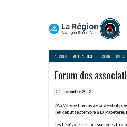
Aller
au
contenu
ACCUEIL
ACTUALITÉS
LE CLUB
INFOS 
Forum des associat
24 septembre 2022
L’AS Villerest tennis de table était pr
lieu début septembre à La Papeterie, 
Les bénévoles se sont succédés tout au