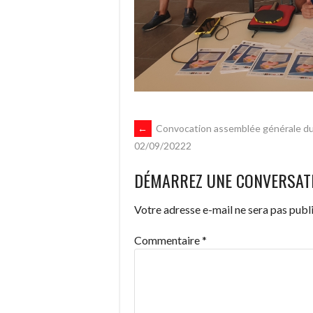
NAVIGATION
←
Convocation assemblée générale d
02/09/20222
DES
DÉMARREZ UNE CONVERSAT
ARTICLES
Votre adresse e-mail ne sera pas publi
Commentaire
*