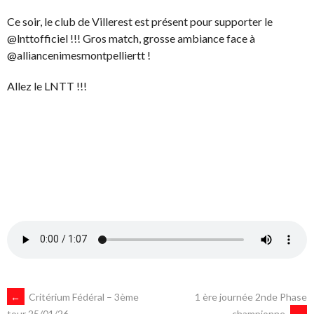
Ce soir, le club de Villerest est présent pour supporter le
@lnttofficiel !!! Gros match, grosse ambiance face à
@alliancenimesmontpelliertt !
Allez le LNTT !!!
NAVIGATION
←
Critérium Fédéral – 3ème
1 ère journée 2nde Phase
championne
→
tour 25/01/26