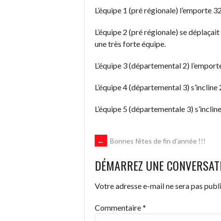
L’équipe 1 (pré régionale) l’emporte 
L’équipe 2 (pré régionale) se déplaçai
une très forte équipe.
L’équipe 3 (départemental 2) l’empor
L’équipe 4 (départemental 3) s’inclin
L’équipe 5 (départementale 3) s’incli
NAVIGATION
←
Bonnes fêtes de fin d’année !!!
DÉMARREZ UNE CONVERSAT
DES
Votre adresse e-mail ne sera pas publi
ARTICLES
Commentaire
*