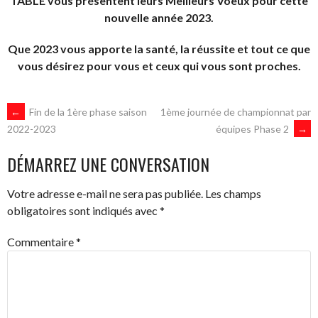
TABLE vous présentent leurs Meilleurs Voeux pour cette
nouvelle année 2023.
Que 2023 vous apporte la santé, la réussite et tout ce que
vous désirez pour vous et ceux qui vous sont proches.
NAVIGATION
←
Fin de la 1ère phase saison
1ème journée de championnat par
équipes Phase 2
→
2022-2023
DES
DÉMARREZ UNE CONVERSATION
ARTICLES
Votre adresse e-mail ne sera pas publiée.
Les champs
obligatoires sont indiqués avec
*
Commentaire
*