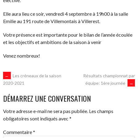
élective.
Elle aura lieu ce soir, vendredi 4 septembre à 19h00 à la salle
Emilie au 191 route de Villemontais à Villerest.
Votre présence est importante pour le bilan de l’année écoulée
et les objectifs et ambitions de la saison à venir
Venez nombreux!
NAVIGATION
←
Les créneaux de la saison
Résultats championnat par
équipe: 1ère journée
→
2020-2021
DES
DÉMARREZ UNE CONVERSATION
ARTICLES
Votre adresse e-mail ne sera pas publiée.
Les champs
obligatoires sont indiqués avec
*
Commentaire
*