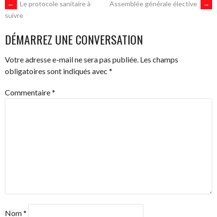
NAVIGATION
←
Le protocole sanitaire à
Assemblée générale élective
→
suivre
DES
DÉMARREZ UNE CONVERSATION
ARTICLES
Votre adresse e-mail ne sera pas publiée.
Les champs
obligatoires sont indiqués avec
*
Commentaire
*
Nom
*