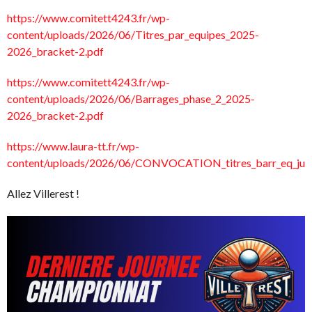
https://www.comitett4243.fr/wp-
content/uploads/2026/06/Titres_par_equipes_2025-
2026_bracket-2.pdf
https://www.comitett4243.fr/wp-
content/uploads/2026/06/Barrages_phase_2_2025-
2026_bracket-2.pdf
https://www.laura-tt.fr/wp-
content/uploads/2026/06/CONVOCATION_titres_barr_eq_juin
Allez Villerest !