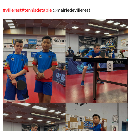
#villerest
#tennisdetable
@mairiedevillerest