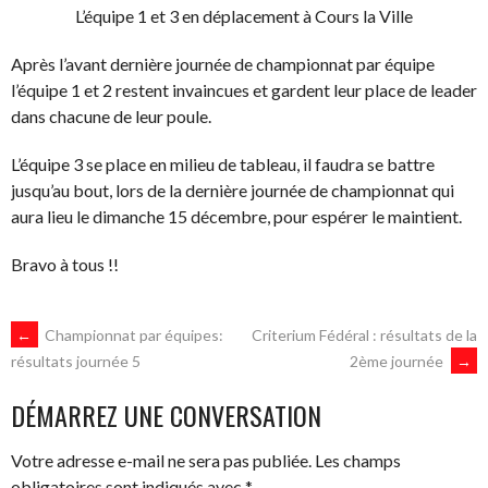
L’équipe 1 et 3 en déplacement à Cours la Ville
Après l’avant dernière journée de championnat par équipe
l’équipe 1 et 2 restent invaincues et gardent leur place de leader
dans chacune de leur poule.
L’équipe 3 se place en milieu de tableau, il faudra se battre
jusqu’au bout, lors de la dernière journée de championnat qui
aura lieu le dimanche 15 décembre, pour espérer le maintient.
Bravo à tous !!
NAVIGATION
←
Championnat par équipes:
Criterium Fédéral : résultats de la
2ème journée
→
résultats journée 5
DES
DÉMARREZ UNE CONVERSATION
ARTICLES
Votre adresse e-mail ne sera pas publiée.
Les champs
obligatoires sont indiqués avec
*